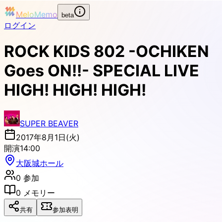
MeloMemo
beta
ログイン
ROCK KIDS 802 -OCHIKEN
Goes ON!!- SPECIAL LIVE
HIGH! HIGH! HIGH!
SUPER BEAVER
2017年8月1日(火)
開演
14:00
大阪城ホール
0
参加
0
メモリー
共有
参加表明