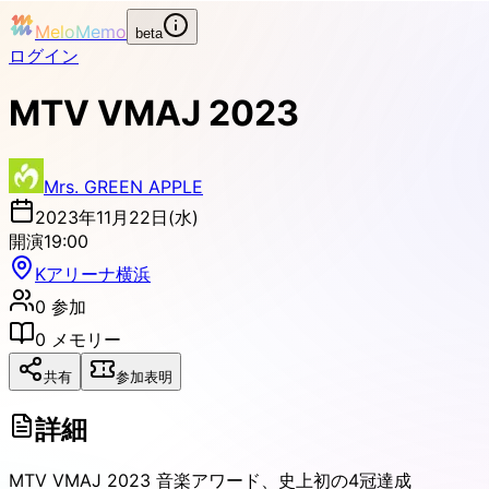
MeloMemo
beta
ログイン
MTV VMAJ 2023
Mrs. GREEN APPLE
2023年11月22日(水)
開演
19:00
Kアリーナ横浜
0
参加
0
メモリー
共有
参加表明
詳細
MTV VMAJ 2023 音楽アワード、史上初の4冠達成