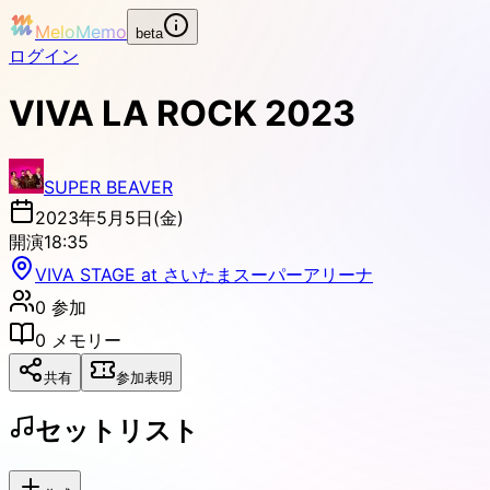
MeloMemo
beta
ログイン
VIVA LA ROCK 2023
SUPER BEAVER
2023年5月5日(金)
開演
18:35
VIVA STAGE at さいたまスーパーアリーナ
0
参加
0
メモリー
共有
参加表明
セットリスト