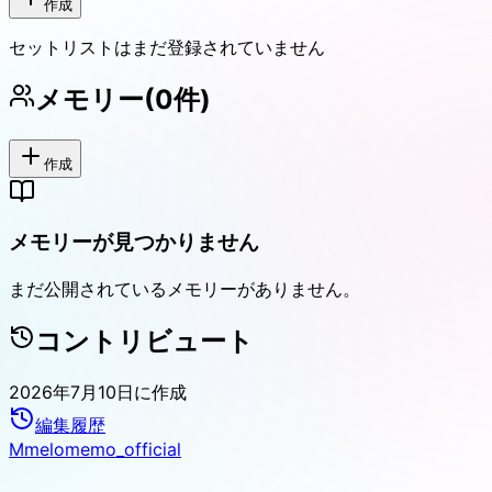
作成
セットリストはまだ登録されていません
メモリー
(
0
件)
作成
メモリーが見つかりません
まだ公開されているメモリーがありません。
コントリビュート
2026年7月10日
に作成
編集履歴
M
melomemo_official