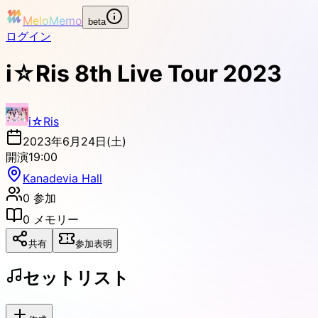
MeloMemo
beta
ログイン
i☆Ris 8th Live Tour 2023
i☆Ris
2023年6月24日(土)
開演
19:00
Kanadevia Hall
0
参加
0
メモリー
共有
参加表明
セットリスト