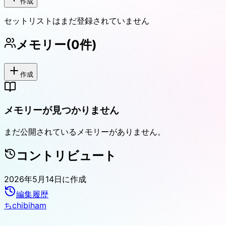
作成
セットリストはまだ登録されていません
メモリー
(
0
件)
作成
メモリーが見つかりません
まだ公開されているメモリーがありません。
コントリビュート
2026年5月14日
に作成
編集履歴
ち
chibiham