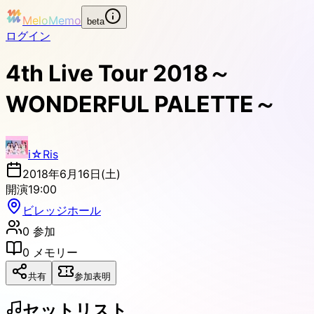
MeloMemo
beta
ログイン
4th Live Tour 2018～
WONDERFUL PALETTE～
i☆Ris
2018年6月16日(土)
開演
19:00
ビレッジホール
0
参加
0
メモリー
共有
参加表明
セットリスト