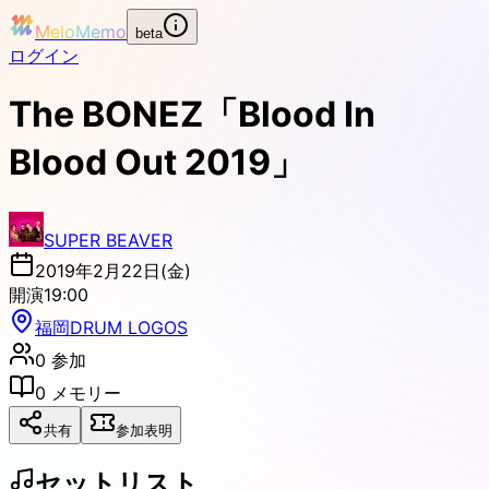
MeloMemo
beta
ログイン
The BONEZ「Blood In
Blood Out 2019」
SUPER BEAVER
2019年2月22日(金)
開演
19:00
福岡DRUM LOGOS
0
参加
0
メモリー
共有
参加表明
セットリスト