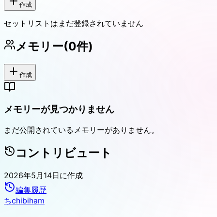
作成
セットリストはまだ登録されていません
メモリー
(
0
件)
作成
メモリーが見つかりません
まだ公開されているメモリーがありません。
コントリビュート
2026年5月14日
に作成
編集履歴
ち
chibiham