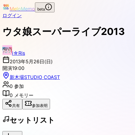
MeloMemo
beta
ログイン
ウタ娘スーパーライブ2013
i☆Ris
2013年5月26日(日)
開演
19:00
新木場STUDIO COAST
0
参加
0
メモリー
共有
参加表明
セットリスト