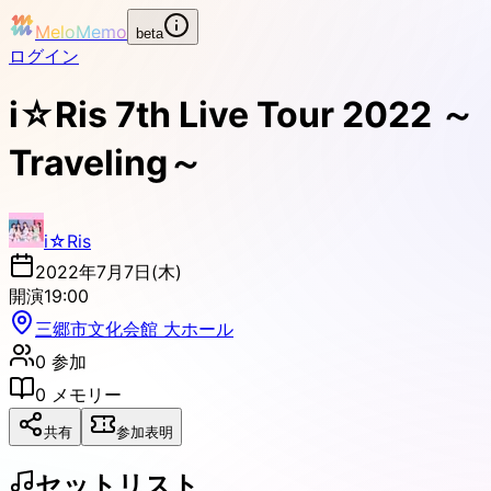
MeloMemo
beta
ログイン
i☆Ris 7th Live Tour 2022 ～
Traveling～
i☆Ris
2022年7月7日(木)
開演
19:00
三郷市文化会館 大ホール
0
参加
0
メモリー
共有
参加表明
セットリスト