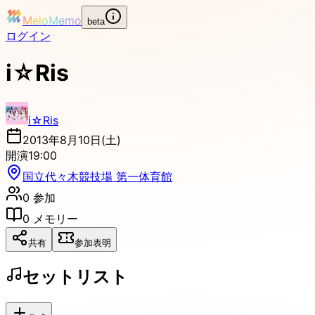
MeloMemo
beta
ログイン
i☆Ris
i☆Ris
2013年8月10日(土)
開演
19:00
国立代々木競技場 第一体育館
0
参加
0
メモリー
共有
参加表明
セットリスト