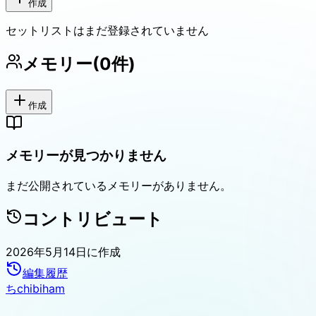
作成
セットリストはまだ登録されていません
メモリー
(
0
件)
作成
メモリーが見つかりません
まだ公開されているメモリーがありません。
コントリビュート
2026年5月14日
に作成
編集履歴
ち
chibiham