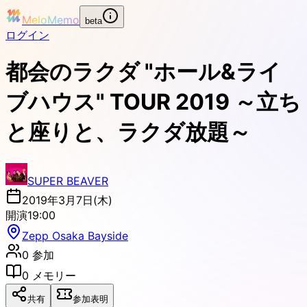
MeloMemo
beta
ログイン
都会のラクダ "ホール&ライ
ブハウス" TOUR 2019 ～立ち
と座りと、ラクダ放題～
SUPER BEAVER
2019年3月7日(木)
開演
19:00
Zepp Osaka Bayside
0
参加
0
メモリー
共有
参加表明