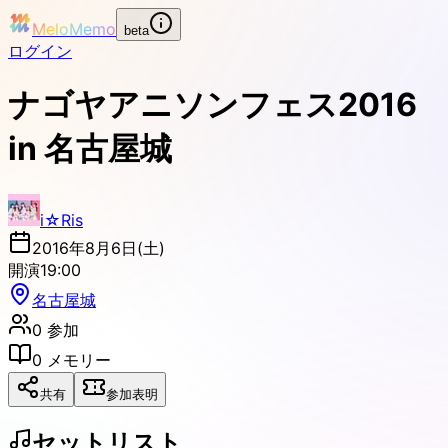
MeloMemo
beta
ログイン
ナゴヤアニソンフェス2016
in 名古屋城
i☆Ris
2016年8月6日(土)
開演
19:00
名古屋城
0
参加
0
メモリー
共有
参加表明
セットリスト