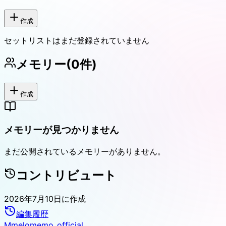
作成
セットリストはまだ登録されていません
メモリー
(
0
件)
作成
メモリーが見つかりません
まだ公開されているメモリーがありません。
コントリビュート
2026年7月10日
に作成
編集履歴
M
melomemo_official