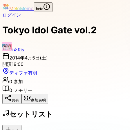
MeloMemo
beta
ログイン
Tokyo Idol Gate vol.2
i☆Ris
2014年4月5日(土)
開演
19:00
ディファ有明
0
参加
0
メモリー
共有
参加表明
セットリスト