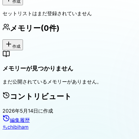
作成
セットリストはまだ登録されていません
メモリー
(
0
件)
作成
メモリーが見つかりません
まだ公開されているメモリーがありません。
コントリビュート
2026年5月14日
に作成
編集履歴
ち
chibiham