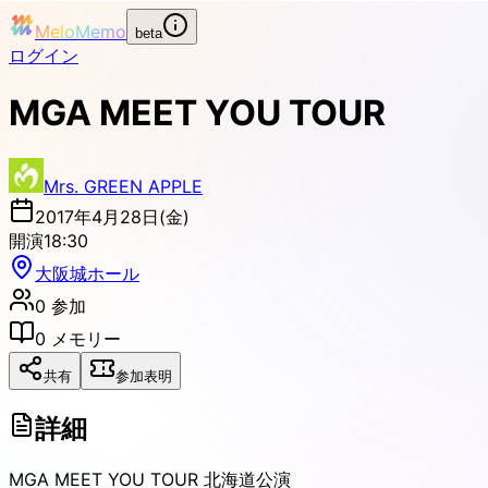
MeloMemo
beta
ログイン
MGA MEET YOU TOUR
Mrs. GREEN APPLE
2017年4月28日(金)
開演
18:30
大阪城ホール
0
参加
0
メモリー
共有
参加表明
詳細
MGA MEET YOU TOUR 北海道公演