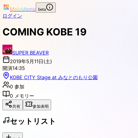
MeloMemo
beta
ログイン
COMING KOBE 19
SUPER BEAVER
2019年5月11日(土)
開演
14:35
KOBE CITY Stage at みなとのもり公園
0
参加
0
メモリー
共有
参加表明
セットリスト