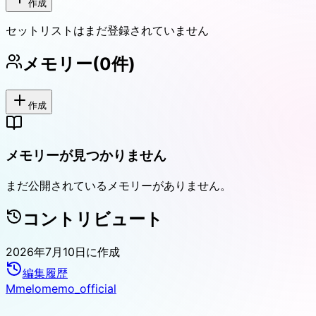
作成
セットリストはまだ登録されていません
メモリー
(
0
件)
作成
メモリーが見つかりません
まだ公開されているメモリーがありません。
コントリビュート
2026年7月10日
に作成
編集履歴
M
melomemo_official