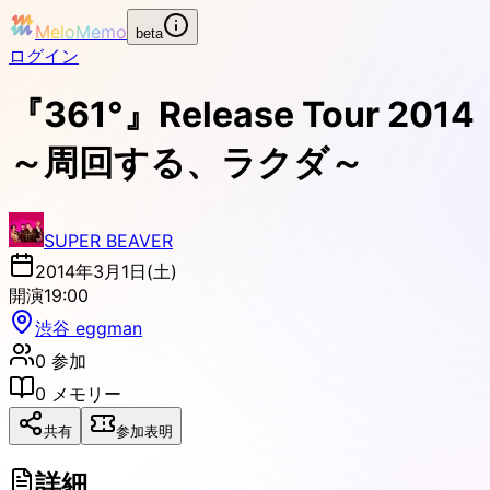
MeloMemo
beta
ログイン
『361°』Release Tour 2014
～周回する、ラクダ～
SUPER BEAVER
2014年3月1日(土)
開演
19:00
渋谷 eggman
0
参加
0
メモリー
共有
参加表明
詳細