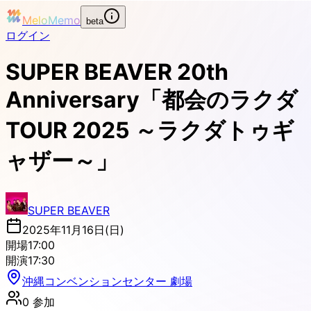
MeloMemo
beta
ログイン
SUPER BEAVER 20th
Anniversary「都会のラクダ
TOUR 2025 ～ラクダトゥギ
ャザー～」
SUPER BEAVER
2025年11月16日(日)
開場
17:00
開演
17:30
沖縄コンベンションセンター 劇場
0
参加