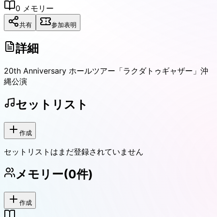
0
メモリー
共有
参加表明
詳細
20th Anniversary ホールツアー「ラクダトゥギャザー」沖
縄公演
セットリスト
作成
セットリストはまだ登録されていません
メモリー
(
0
件)
作成