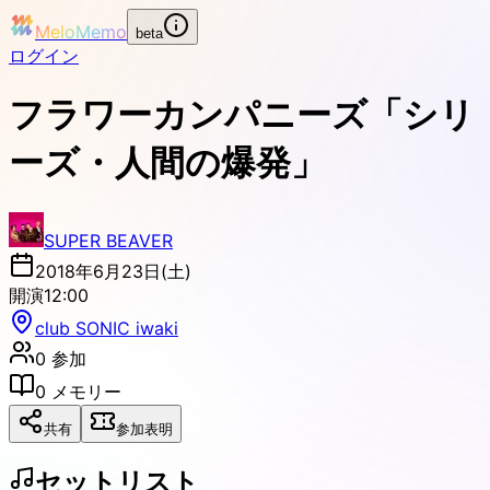
MeloMemo
beta
ログイン
フラワーカンパニーズ「シリ
ーズ・人間の爆発」
SUPER BEAVER
2018年6月23日(土)
開演
12:00
club SONIC iwaki
0
参加
0
メモリー
共有
参加表明
セットリスト