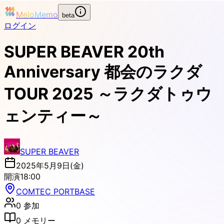
MeloMemo
beta
ログイン
SUPER BEAVER 20th
Anniversary 都会のラクダ
TOUR 2025 ～ラクダトゥウ
ェンティー～
SUPER BEAVER
2025年5月9日(金)
開演
18:00
COMTEC PORTBASE
0
参加
0
メモリー