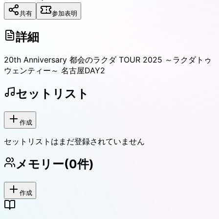
共有
参加表明
詳細
20th Anniversary 都会のラクダ TOUR 2025 ～ラクダトゥ
ウェンティー～ 名古屋DAY2
セットリスト
作成
セットリストはまだ登録されていません
メモリー
(
0
件)
作成