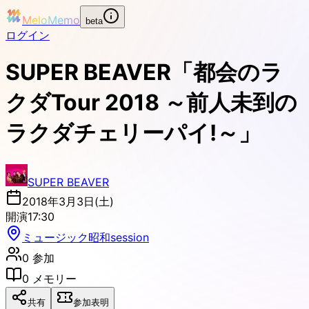
MeloMemo
beta
ログイン
SUPER BEAVER「都会のラ
クダTour 2018 ～前人未到の
ラクダチェリーパイ!～」
SUPER BEAVER
2018年3月3日(土)
開演
17:30
ミュージック昭和session
0
参加
0
メモリー
共有
参加表明