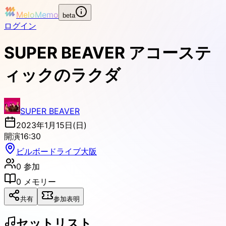
MeloMemo
beta
ログイン
SUPER BEAVER アコーステ
ィックのラクダ
SUPER BEAVER
2023年1月15日(日)
開演
16:30
ビルボードライブ大阪
0
参加
0
メモリー
共有
参加表明
セットリスト