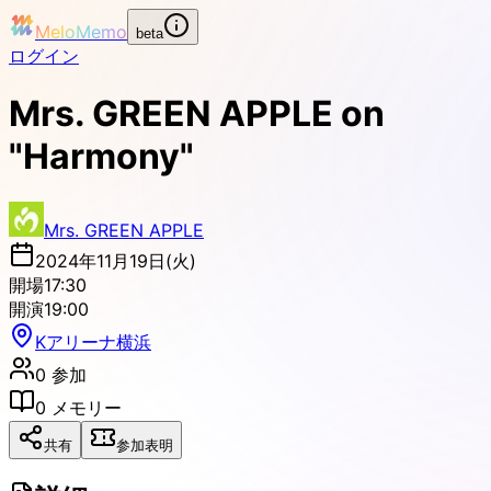
MeloMemo
beta
ログイン
Mrs. GREEN APPLE on
"Harmony"
Mrs. GREEN APPLE
2024年11月19日(火)
開場
17:30
開演
19:00
Kアリーナ横浜
0
参加
0
メモリー
共有
参加表明