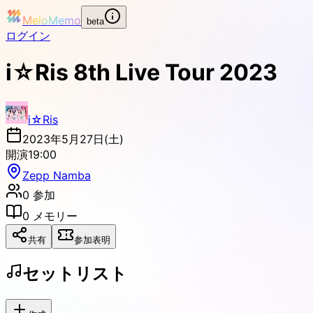
MeloMemo
beta
ログイン
i☆Ris 8th Live Tour 2023
i☆Ris
2023年5月27日(土)
開演
19:00
Zepp Namba
0
参加
0
メモリー
共有
参加表明
セットリスト