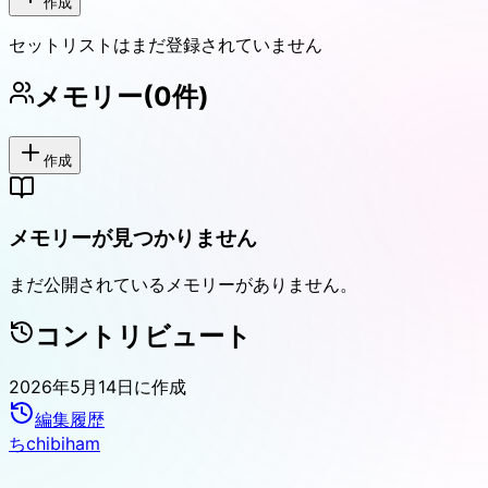
作成
セットリストはまだ登録されていません
メモリー
(
0
件)
作成
メモリーが見つかりません
まだ公開されているメモリーがありません。
コントリビュート
2026年5月14日
に作成
編集履歴
ち
chibiham