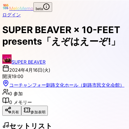
MeloMemo
beta
ログイン
SUPER BEAVER × 10-FEET
presents「えぞはえーぞ!」
SUPER BEAVER
2024年4月16日(火)
開演
19:00
コーチャンフォー釧路文化ホール（釧路市民文化会館）
0
参加
0
メモリー
共有
参加表明
セットリスト