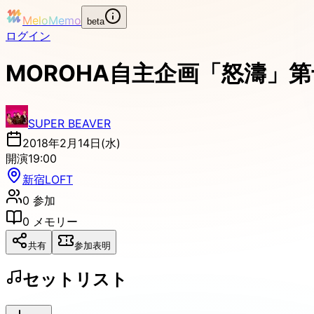
MeloMemo
beta
ログイン
MOROHA自主企画「怒濤」
SUPER BEAVER
2018年2月14日(水)
開演
19:00
新宿LOFT
0
参加
0
メモリー
共有
参加表明
セットリスト