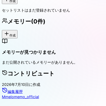
作成
セットリストはまだ登録されていません
メモリー
(
0
件)
作成
メモリーが見つかりません
まだ公開されているメモリーがありません。
コントリビュート
2026年7月10日
に作成
編集履歴
M
melomemo_official