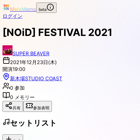
MeloMemo
beta
ログイン
[NOiD] FESTIVAL 2021
SUPER BEAVER
2021年12月23日(木)
開演
19:00
新木場STUDIO COAST
0
参加
0
メモリー
共有
参加表明
セットリスト