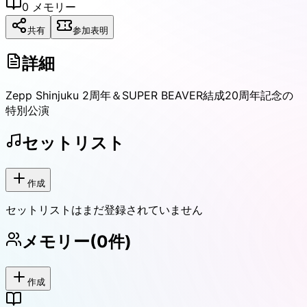
0
メモリー
共有
参加表明
詳細
Zepp Shinjuku 2周年＆SUPER BEAVER結成20周年記念の
特別公演
セットリスト
作成
セットリストはまだ登録されていません
メモリー
(
0
件)
作成