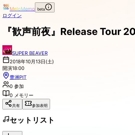
MeloMemo
beta
ログイン
『歓声前夜』Release Tour
SUPER BEAVER
2018年10月13日(土)
開演
18:00
豊洲PIT
0
参加
0
メモリー
共有
参加表明
セットリスト