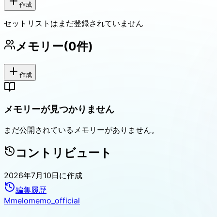
作成
セットリストはまだ登録されていません
メモリー
(
0
件)
作成
メモリーが見つかりません
まだ公開されているメモリーがありません。
コントリビュート
2026年7月10日
に作成
編集履歴
M
melomemo_official