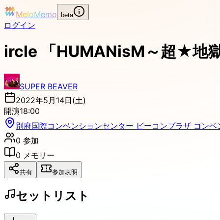
MeloMemo
beta
ログイン
ircle 「HUMANisM～超★
SUPER BEAVER
2022年5月14日(土)
開演
18:00
別府国際コンベンションセンター ビーコンプラザ コンベ
0
参加
0
メモリー
共有
参加表明
セットリスト