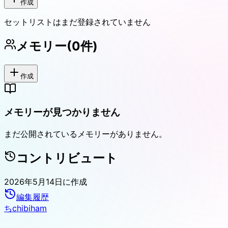
作成
セットリストはまだ登録されていません
メモリー
(
0
件)
作成
メモリーが見つかりません
まだ公開されているメモリーがありません。
コントリビュート
2026年5月14日
に作成
編集履歴
ち
chibiham