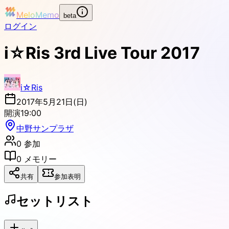
MeloMemo
beta
ログイン
i☆Ris 3rd Live Tour 2017
i☆Ris
2017年5月21日(日)
開演
19:00
中野サンプラザ
0
参加
0
メモリー
共有
参加表明
セットリスト