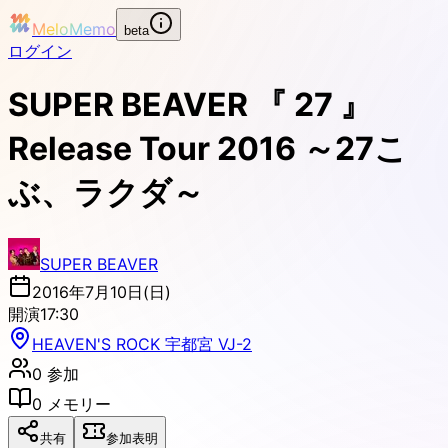
MeloMemo
beta
ログイン
SUPER BEAVER 『 27 』
Release Tour 2016 ～27こ
ぶ、ラクダ～
SUPER BEAVER
2016年7月10日(日)
開演
17:30
HEAVEN'S ROCK 宇都宮 VJ-2
0
参加
0
メモリー
共有
参加表明