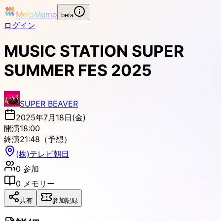
MeloMemo
beta
ログイン
MUSIC STATION SUPER
SUMMER FES 2025
SUPER BEAVER
2025年7月18日(金)
開演
18:00
終演
21:48
（予想）
(株)テレビ朝日
0
参加
0
メモリー
共有
参加記録