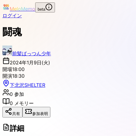
MeloMemo
beta
ログイン
闘魂
前髪ぱっつん少年
2024年1月9日(火)
開場
18:00
開演
18:30
下北沢SHELTER
0
参加
0
メモリー
共有
参加表明
詳細