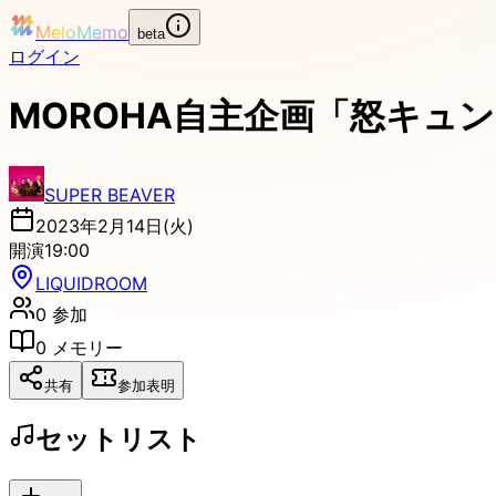
MeloMemo
beta
ログイン
MOROHA自主企画「怒キュ
SUPER BEAVER
2023年2月14日(火)
開演
19:00
LIQUIDROOM
0
参加
0
メモリー
共有
参加表明
セットリスト