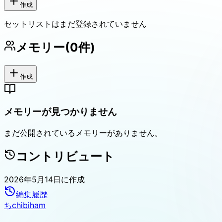
作成
セットリストはまだ登録されていません
メモリー
(
0
件)
作成
メモリーが見つかりません
まだ公開されているメモリーがありません。
コントリビュート
2026年5月14日
に作成
編集履歴
ち
chibiham