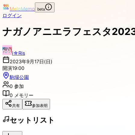
MeloMemo
beta
ログイン
ナガノアニエラフェスタ202
i☆Ris
2023年9月17日(日)
開演
19:00
駒場公園
0
参加
0
メモリー
共有
参加表明
セットリスト