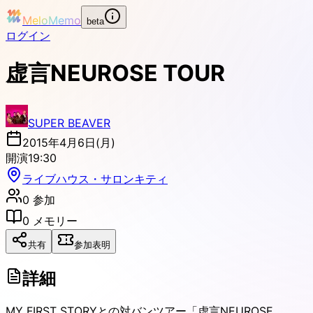
MeloMemo
beta
ログイン
虚言NEUROSE TOUR
SUPER BEAVER
2015年4月6日(月)
開演
19:30
ライブハウス・サロンキティ
0
参加
0
メモリー
共有
参加表明
詳細
MY FIRST STORYとの対バンツアー「虚言NEUROSE