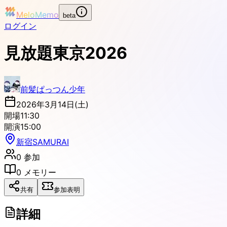
MeloMemo
beta
ログイン
見放題東京2026
前髪ぱっつん少年
2026年3月14日(土)
開場
11:30
開演
15:00
新宿SAMURAI
0
参加
0
メモリー
共有
参加表明
詳細