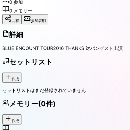
0
参加
0
メモリー
共有
参加表明
詳細
BLUE ENCOUNT TOUR2016 THANKS 対バンゲスト出演
セットリスト
作成
セットリストはまだ登録されていません
メモリー
(
0
件)
作成