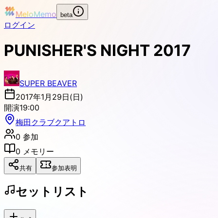
MeloMemo
beta
ログイン
PUNISHER'S NIGHT 2017
SUPER BEAVER
2017年1月29日(日)
開演
19:00
梅田クラブクアトロ
0
参加
0
メモリー
共有
参加表明
セットリスト