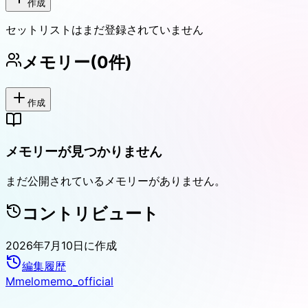
作成
セットリストはまだ登録されていません
メモリー
(
0
件)
作成
メモリーが見つかりません
まだ公開されているメモリーがありません。
コントリビュート
2026年7月10日
に作成
編集履歴
M
melomemo_official