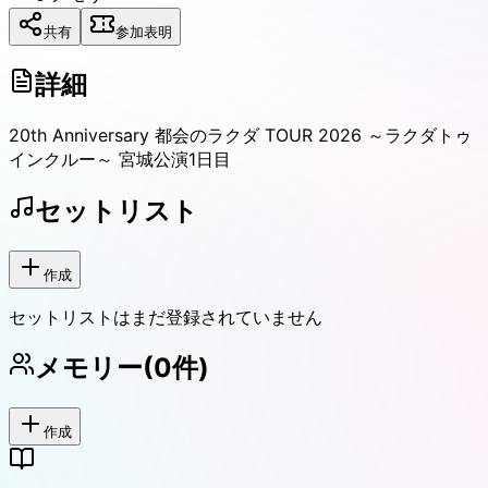
共有
参加表明
詳細
20th Anniversary 都会のラクダ TOUR 2026 ～ラクダトゥ
インクルー～ 宮城公演1日目
セットリスト
作成
セットリストはまだ登録されていません
メモリー
(
0
件)
作成