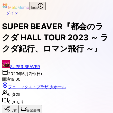
MeloMemo
beta
ログイン
SUPER BEAVER『都会のラ
クダ HALL TOUR 2023 ～ ラ
クダ紀行、ロマン飛行 ～』
SUPER BEAVER
2023年5月7日(日)
開演
19:00
フェニックス・プラザ 大ホール
0
参加
0
メモリー
共有
参加表明