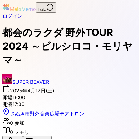
MeloMemo
beta
ログイン
都会のラクダ 野外TOUR
2024 ～ビルシロコ・モリヤ
マ～
SUPER BEAVER
2025年4月12日(土)
開場
16:00
開演
17:30
さぬき市野外音楽広場テアトロン
0
参加
0
メモリー