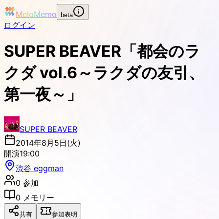
MeloMemo
beta
ログイン
SUPER BEAVER「都会のラ
クダ vol.6～ラクダの友引、
第一夜～」
SUPER BEAVER
2014年8月5日(火)
開演
19:00
渋谷 eggman
0
参加
0
メモリー
共有
参加表明