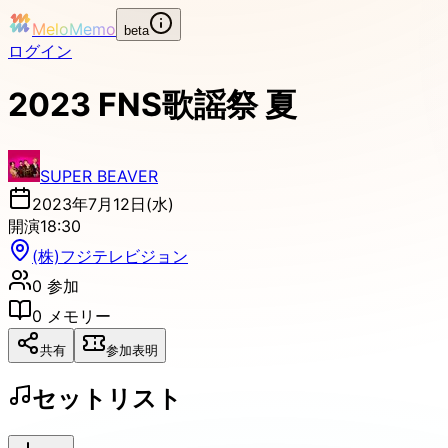
MeloMemo
beta
ログイン
2023 FNS歌謡祭 夏
SUPER BEAVER
2023年7月12日(水)
開演
18:30
(株)フジテレビジョン
0
参加
0
メモリー
共有
参加表明
セットリスト