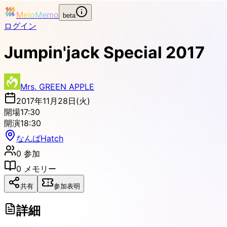
MeloMemo
beta
ログイン
Jumpin'jack Special 2017
Mrs. GREEN APPLE
2017年11月28日(火)
開場
17:30
開演
18:30
なんばHatch
0
参加
0
メモリー
共有
参加表明
詳細