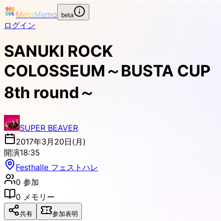
MeloMemo
beta
ログイン
SANUKI ROCK
COLOSSEUM～BUSTA CUP
8th round～
SUPER BEAVER
2017年3月20日(月)
開演
18:35
Festhalle フェストハレ
0
参加
0
メモリー
共有
参加表明