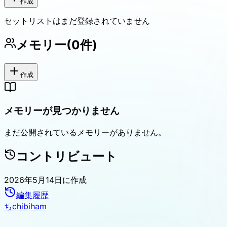
作成
セットリストはまだ登録されていません
メモリー
(
0
件)
作成
メモリーが見つかりません
まだ公開されているメモリーがありません。
コントリビュート
2026年5月14日
に作成
編集履歴
ち
chibiham