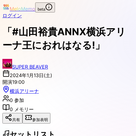
MeloMemo
beta
ログイン
「#山田裕貴ANNX横浜アリ
ーナ王におれはなる!」
SUPER BEAVER
2024年1月13日(土)
開演
19:00
横浜アリーナ
0
参加
0
メモリー
共有
参加表明
セットリスト