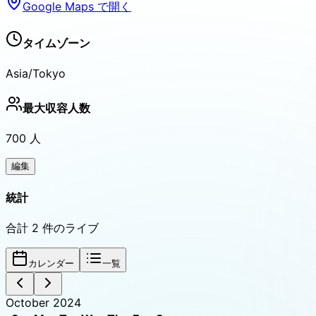
Google Maps で開く
タイムゾーン
Asia/Tokyo
最大収容人数
700
人
編集
統計
合計
2
件のライブ
カレンダー
一覧
October 2024