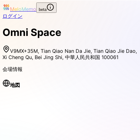
MeloMemo
beta
ログイン
Omni Space
V9MX+35M, Tian Qiao Nan Da Jie, Tian Qiao Jie Dao,
Xi Cheng Qu, Bei Jing Shi, 中華人民共和国 100061
会場情報
地図